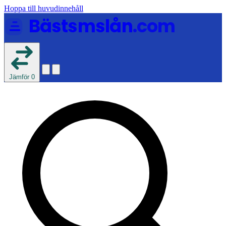
Hoppa till huvudinnehåll
Bästsmslån
.com
Jämför
0