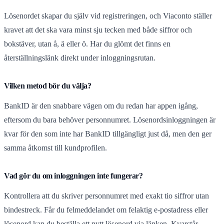
Lösenordet skapar du själv vid registreringen, och Viaconto ställer
kravet att det ska vara minst sju tecken med både siffror och
bokstäver, utan å, ä eller ö. Har du glömt det finns en
återställningslänk direkt under inloggningsrutan.
Vilken metod bör du välja?
BankID är den snabbare vägen om du redan har appen igång,
eftersom du bara behöver personnumret. Lösenordsinloggningen är
kvar för den som inte har BankID tillgängligt just då, men den ger
samma åtkomst till kundprofilen.
Vad gör du om inloggningen inte fungerar?
Kontrollera att du skriver personnumret med exakt tio siffror utan
bindestreck. Får du felmeddelandet om felaktig e-postadress eller
lösenord kan du beställa ett nytt lösenord via länken. Kvarstår