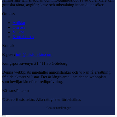
Jämför sms lån, snabblån och inloggningssidor så att du enklare kan
granska ränta, avgifter, krav och utbetalning innan du ansöker.
Om oss
Artiklar
Om oss
Villkor
Kontakta oss
Kontakt
E-post:
info@bästsmslån.com
Kungsportsavenyn 21 411 36 Göteborg
Denna webbplats innehåller annonslänkar och vi kan få ersättning
från de aktörer vi listar. Det är långivarna, inte denna webbplats,
som beviljar lån efter kreditprövning.
Bästsmslån.com
© 2026 Bästsmslån. Alla rättigheter förbehållna.
Cookieinställningar