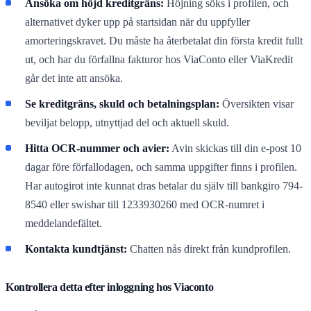
Ansöka om höjd kreditgräns:
Höjning söks i profilen, och
alternativet dyker upp på startsidan när du uppfyller
amorteringskravet. Du måste ha återbetalat din första kredit fullt
ut, och har du förfallna fakturor hos ViaConto eller ViaKredit
går det inte att ansöka.
Se kreditgräns, skuld och betalningsplan:
Översikten visar
beviljat belopp, utnyttjad del och aktuell skuld.
Hitta OCR-nummer och avier:
Avin skickas till din e-post 10
dagar före förfallodagen, och samma uppgifter finns i profilen.
Har autogirot inte kunnat dras betalar du själv till bankgiro 794-
8540 eller swishar till 1233930260 med OCR-numret i
meddelandefältet.
Kontakta kundtjänst:
Chatten nås direkt från kundprofilen.
Kontrollera detta efter inloggning hos Viaconto