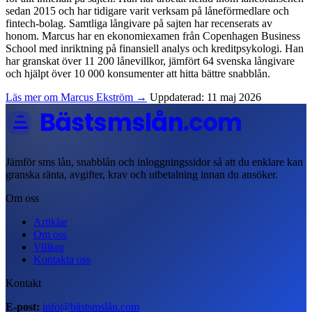
sedan 2015 och har tidigare varit verksam på låneförmedlare och
fintech-bolag. Samtliga långivare på sajten har recenserats av
honom. Marcus har en ekonomiexamen från Copenhagen Business
School med inriktning på finansiell analys och kreditpsykologi. Han
har granskat över 11 200 lånevillkor, jämfört 64 svenska långivare
och hjälpt över 10 000 konsumenter att hitta bättre snabblån.
Läs mer om Marcus Ekström →
Uppdaterad: 11 maj 2026
Bästsmslån
.com
Jämför sms lån, snabblån och inloggningssidor så att du enklare kan
granska ränta, avgifter, krav och utbetalning innan du ansöker.
Om oss
Artiklar
Om oss
Villkor
Kontakta oss
Kontakt
E-post:
info@bästsmslån.com