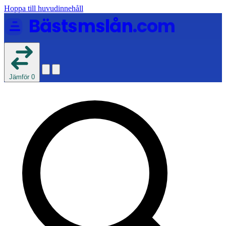
Hoppa till huvudinnehåll
Bästsmslån
.com
Jämför
0